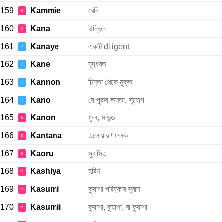
159
Kammie
বেদি
♀
160
Kana
উদ্ভিদ
♀
161
Kanaye
একটি diligent
♂
162
Kane
যুদ্ধরত
♂
163
Kannon
চিন্তা থেকে মুক্ত
♂
164
Kano
যে পুরুষ ক্ষমতা, সুযোগ
♂
165
Kanon
ফুল, সাউন্ড
♀
166
Kantana
তলোয়ার / ফলক
♀
167
Kaoru
সুবাসিত
♀
168
Kashiya
হরিণ
♀
169
Kasumi
কুয়াশা পরিষ্কার সুবাস
♀
170
Kasumii
কুয়াশা, কুয়াশা, বা কুয়াশা
♀