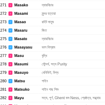
271
Masako
ন্যায়বিচার
♀
272
Masami
সুন্দর হত্তয়া
♀
273
Masao
রাইট মানুষ
♂
274
Masaru
জিত
♂
275
Masato
ন্যায়বিচার
♂
276
Masayasu
ভাল বিশ্রাম
♂
277
Masu
বৃদ্ধি
♀
278
Masumi
সৌন্দর্য, সত্য Purity
♀
279
Masuyo
বেনিফিট, বিশ্ব
♀
280
Matsu
পাইন
♂
281
Matsuko
পাইন গাছ শিশু
♀
282
Mayu
সত্য, পূর্ণ, Ghent কম Ness, শ্রেষ্ঠত্ব, সন্ধ্যায়
♀