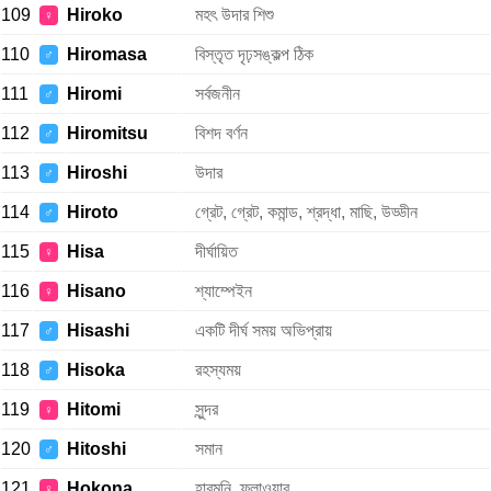
109
Hiroko
মহৎ উদার শিশু
♀
110
Hiromasa
বিস্তৃত দৃঢ়সঙ্কল্প ঠিক
♂
111
Hiromi
সর্বজনীন
♂
112
Hiromitsu
বিশদ বর্ণন
♂
113
Hiroshi
উদার
♂
114
Hiroto
গ্রেট, গ্রেট, কমান্ড, শ্রদ্ধা, মাছি, উড্ডীন
♂
115
Hisa
দীর্ঘায়িত
♀
116
Hisano
শ্যাম্পেইন
♀
117
Hisashi
একটি দীর্ঘ সময় অভিপ্রায়
♂
118
Hisoka
রহস্যময়
♂
119
Hitomi
সুন্দর
♀
120
Hitoshi
সমান
♂
121
Hokona
হারমনি, ফ্লাওয়ার
♀