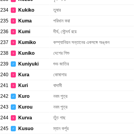
234
Kukiko
তুষার
♀
235
Kuma
পরিধান করা
♀
236
Kumi
দীর্ঘ, সৌন্দর্য রয়ে
♀
237
Kumiko
কম্প্যানিয়ন সন্তানের একসঙ্গে অঙ্কন
♀
238
Kuniko
দেশের শিশু
♀
239
Kuniyuki
শুভ জাতির
♂
240
Kura
কোষাগার
♀
241
Kuri
বাদামী
♀
242
Kuro
নবম পুত্র
♂
243
Kurou
নবম পুত্র
♂
244
Kurva
তুঁত গাছ
♀
245
Kusuo
ম্যান কর্পূর
♂