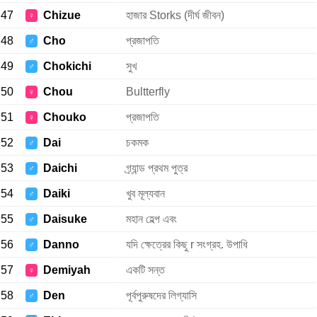
47
Chizue
হাজার Storks (দীর্ঘ জীবন)
♀
48
Cho
প্রজাপতি
♂
49
Chokichi
সুখ
♂
50
Chou
Bultterfly
♀
51
Chouko
প্রজাপতি
♀
52
Dai
চকমক
♂
53
Daichi
গ্র্যান্ড প্রথম পুত্র
♂
54
Daiki
খুব মূল্যবান
♂
55
Daisuke
মহান হেল্প এবং
♂
56
Danno
যদি ক্ষেত্রের কিছু r সংগ্রহ. উপাধি
♂
57
Demiyah
একটি সন্ত
♀
58
Den
পূর্বপুরুষদের লিগ্যাসি
♂