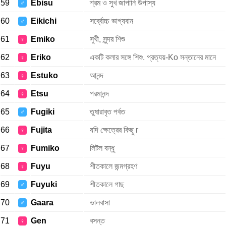
59
Ebisu
শ্রম ও সুখ জাপানি উপাস্য
♂
60
Eikichi
সর্ব্বোচ্চ ভাগ্যবান
♂
61
Emiko
সুখী, সুন্দর শিশু
♀
62
Eriko
একটি কলার সঙ্গে শিশু. প্রত্যয়-Ko সন্তানের মানে
♀
63
Estuko
আনন্দ
♀
64
Etsu
পরমানন্দ
♀
65
Fugiki
তুষারাবৃত পর্বত
♂
66
Fujita
যদি ক্ষেত্রের কিছু r
♀
67
Fumiko
লিটল বন্ধু
♀
68
Fuyu
শীতকালে জন্মগ্রহণ
♀
69
Fuyuki
শীতকালে গাছ
♂
70
Gaara
ভালবাসা
♂
71
Gen
বসন্ত
♀