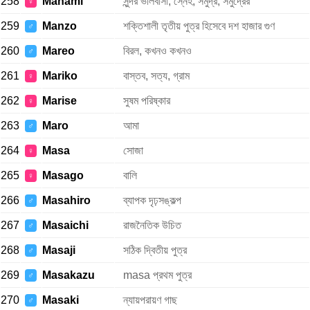
258
Manami
সুন্দর ভালবাসা, স্নেহ, সমুদ্র, সমুদ্রের
♀
259
Manzo
শক্তিশালী তৃতীয় পুত্র হিসেবে দশ হাজার গুণ
♂
260
Mareo
বিরল, কখনও কখনও
♂
261
Mariko
বাস্তব, সত্য, গ্রাম
♀
262
Marise
সুষম পরিষ্কার
♀
263
Maro
আমা
♂
264
Masa
সোজা
♀
265
Masago
বালি
♀
266
Masahiro
ব্যাপক দৃঢ়সঙ্কল্প
♂
267
Masaichi
রাজনৈতিক উচিত
♂
268
Masaji
সঠিক দ্বিতীয় পুত্র
♂
269
Masakazu
masa প্রথম পুত্র
♂
270
Masaki
ন্যায়পরায়ণ গাছ
♂