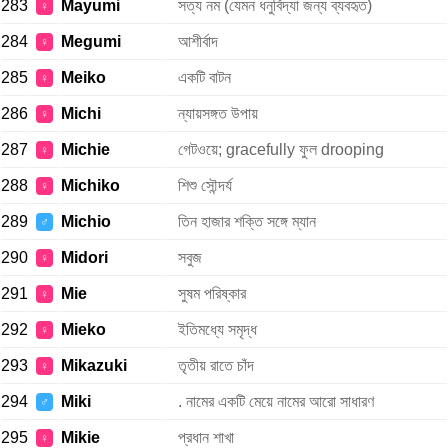
283
Mayumi
সত্য নম (যেমন ধনুর্বিদ্যা জন্য ব্যবহৃত)
♀
284
Megumi
আশীর্বাদ
♀
285
Meiko
একটি বাটন
♀
286
Michi
ন্যায়সঙ্গত উপায়
♀
287
Michie
গেটওয়ে; gracefully ফুল drooping
♀
288
Michiko
শিশু সৌন্দর্য
♀
289
Michio
তিন হাজার শক্তি সঙ্গে ম্যান
♂
290
Midori
সবুজ
♀
291
Mie
সুষম পরিষ্কার
♀
292
Mieko
ইতিমধ্যে সমৃদ্ধ
♀
293
Mikazuki
তৃতীয় রাতে চাঁদ
♀
294
Miki
. নামের একটি মেয়ে নামের আরো সাধারণ
♂
295
Mikie
প্রধান শাখা
♀