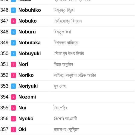
346
Nobuhiko
বিশ্বস্ত প্রিন্স
♂
347
Nobuko
নির্ভরযোগ্য বিশ্বাস
♀
348
Noburu
বিস্তৃত করা
♂
349
Nobutaka
বিশ্বস্ত দায়িত্ব
♂
350
Nobuyuki
সৌভাগ্য উপর নির্ভর
♂
351
Nori
নিয়ম অনুষ্ঠান
♀
352
Noriko
আইন;; অনুষ্ঠান চাইল্ড অর্ডার
♀
353
Noriyuki
সুখ লেখা
♂
354
Nozomi
♀
355
Nui
ট্যাপেষ্ট্রি
♀
356
Nyoko
Gem ভাণ্ডারী
♀
357
Oki
মহাসাগর কেন্দ্রিক
♀