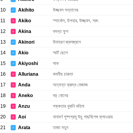
10
Akihito
উজ্জ্বল সন্তানের
♂
11
Akiko
স্পার্কেল, উপহার, উজ্জ্বল, শরৎ
♀
12
Akina
বসন্ত ফুল
♀
13
Akinori
উদাহরণ জ্বলজ্বলে
♂
14
Akio
স্মার্ট ছেলে
♂
15
Akiyoshi
সাফ
♂
16
Alluriana
কমনীয় চারুতা
♀
17
Anda
অত্যন্ত ক্রুদ্ধ মেজাজ
♀
18
Aneko
বড় বোনের
♀
19
Anzu
পক্কতার খুবানি মহিলা
♀
20
Aoi
নানাবর্ণ পুষ্পপ্রসু উচু গাছবিশেষ ফ্লাওয়ার
♀
21
Arata
তাজা নতুন
♂