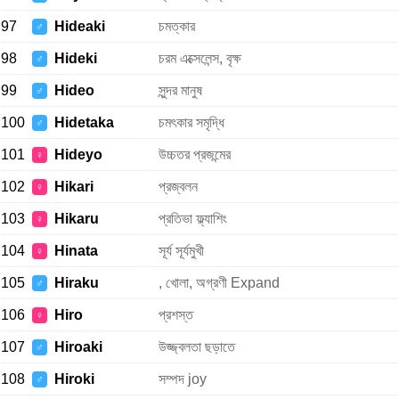
97
Hideaki
চমত্কার
♂
98
Hideki
চরম এক্সেলেন্স, বৃক্ষ
♂
99
Hideo
সুন্দর মানুষ
♂
100
Hidetaka
চমৎকার সমৃদ্ধি
♂
101
Hideyo
উচ্চতর প্রজন্মের
♀
102
Hikari
প্রজ্বলন
♀
103
Hikaru
প্রতিভা ফ্ল্যাশিং
♀
104
Hinata
সূর্য সূর্যমুখী
♀
105
Hiraku
, খোলা, অগ্রণী Expand
♂
106
Hiro
প্রশস্ত
♀
107
Hiroaki
উজ্জ্বলতা ছড়াতে
♂
108
Hiroki
সম্পদ joy
♂