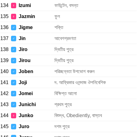
134
Izumi
ফাউন্টেন, বসন্ত
♀
135
Jazmin
ফুল
♀
136
Jigme
শক্তি
♂
137
Jin
আবেগপ্রবণতা
♂
138
Jiro
দ্বিতীয় পুত্র
♂
139
Jirou
দ্বিতীয় পুত্র
♂
140
Joben
পরিচ্ছন্নতা উপভোগ করুন
♂
141
Joji
দ. আফ্রিকার ওলন্দাজ ঔপনিবেশিক
♂
142
Jomei
বিক্ষিপ্ত আলো
♂
143
Junichi
প্রথম পুত্র
♂
144
Junko
বিশুদ্ধ, Obediently, বাস্তব
♀
145
Juro
দশম পুত্র
♂