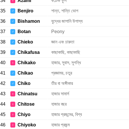
34
Azami
কণ্টক ফুল
♀
35
Benjiro
শান্ত, শান্তি ভোগ
♂
36
Bishamon
যুদ্ধের জাপানি উপাস্য
♂
37
Botan
Peony
♂
38
Chieko
জ্ঞান এবং চারুতা
♂
39
Chikafusa
কাছাকাছি, কাছাকাছি
♂
40
Chikako
হাজার, সুবাস, সুগন্ধি
♀
41
Chikao
প্রজ্ঞাময়, চতুর
♂
42
Chiko
তীর বা অঙ্গীকার
♂
43
Chinatsu
হাজার সামার্স
♀
44
Chitose
হাজার বছর
♀
45
Chiyo
হাজার প্রজন্মের, বিশ্ব
♀
46
Chiyoko
হাজার প্রজন্ম
♀