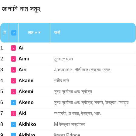
জাপানি নাম সমূহ
#
নাম
অর্থ
♂
1
Ai
♀
2
Aimi
সুন্দর প্রেমের
♀
3
Airi
Jasmine, পার্ল সঙ্গে প্রেমের স্নেহ
♀
4
Akane
গভীর লাল
♀
5
Akemi
সুন্দর সূর্যোদয় এবং সূর্যাস্ত
♀
6
Akeno
সুন্দর সূর্যোদয় এবং সূর্যাস্ত; সকাল, উজ্জ্বল ক্ষেত্রে
♂
7
Aki
স্পার্কেল, উপহার, উজ্জ্বল, শরৎ
♀
8
Akihiko
M উজ্জ্বল সন্তানের
♂
9
Akihiro
উজ্জ্বল Prince
♂