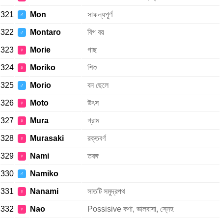
321
Mon
সাফল্যপূর্ণ
♂
322
Montaro
বিগ বয়
♂
323
Morie
গাছ
♀
324
Moriko
শিশু
♀
325
Morio
বন ছেলে
♂
326
Moto
উৎস
♀
327
Mura
গ্রাম
♀
328
Murasaki
রক্তবর্ণ
♀
329
Nami
তরঙ্গ
♀
330
Namiko
♂
331
Nanami
সাতটি সমুদ্রপথ
♀
332
Nao
Possisive কণা, ভালবাসা, স্নেহ
♀