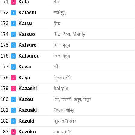
171
Kata
খাঁটি
♀
172
Katashi
হার্ড দৃঢ়,
♂
173
Katsu
জিত
♂
174
Katsuo
জিত, হিরো, Manly
♂
175
Katsuro
জিত, পুত্র
♂
176
Katsurou
জিত, পুত্র
♂
177
Kawa
নদী
♂
178
Kaya
ক্লিন / খাঁটি
♀
179
Kazashi
hairpin
♀
180
Kazou
এক, হারমনি, মানুষ, মানুষ
♂
181
Kazuaki
উজ্জ্বল শান্তি
♂
182
Kazuki
প্রভাশালী হোপ
♂
183
Kazuko
এক, হারমনি
♀