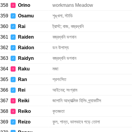
358
Orino
workmans Meadow
♀
359
Osamu
শৃঙ্খলা, স্টাডি
♂
360
Rai
ট্রাস্ট; বাজ, বজ্রধ্বনি
♂
361
Raiden
বজ্রধ্বনি ভগবান
♂
362
Raidon
ডন উপাস্য
♂
363
Raidyn
বজ্রধ্বনি ভগবান
♂
364
Raku
মজা
♀
365
Ran
প্রশংসিত
♂
366
Rei
আইনের; সংগ্রাম
♂
367
Reiki
জাপানি আধ্যাত্মিক হিলিং প্র্যাকটিস
♀
368
Reiko
কৃতজ্ঞতা
♀
369
Reizo
কুল, শান্ত, ভালভাবে গড়ে তোলা
♂