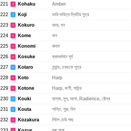
221
Kohaku
Amber
♀
222
Koji
ভারি দায়িত্ব দ্বিতীয় পুত্র
♂
223
Kokuro
হৃদয়, মন
♀
224
Kome
ধান
♀
225
Konomi
বাদাম
♀
226
Kosuke
ক্রমবর্ধমান সূর্য
♀
227
Kotaro
গ্র্যান্ড, চকচকে পুত্র
♂
228
Koto
Harp
♀
229
Kotone
Harp, বংশী, সাউন্ড
♀
230
Kouki
হাল্কা, সুখ, আশা, Radience, রৌদ্র
♂
231
Kouta
শান্তি, পুরু, বিগ
♂
232
Kozakura
লিটল চেরি গাছ
♀
233
Kozue
বৃক্ষ শাখা
♀