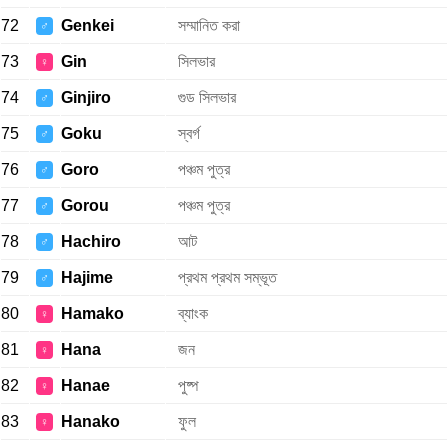
72
Genkei
সম্মানিত করা
♂
73
Gin
সিলভার
♀
74
Ginjiro
গুড সিলভার
♂
75
Goku
স্বর্গ
♂
76
Goro
পঞ্চম পুত্র
♂
77
Gorou
পঞ্চম পুত্র
♂
78
Hachiro
আট
♂
79
Hajime
প্রথম প্রথম সম্ভূত
♂
80
Hamako
ব্যাংক
♀
81
Hana
জন
♀
82
Hanae
পুষ্প
♀
83
Hanako
ফুল
♀