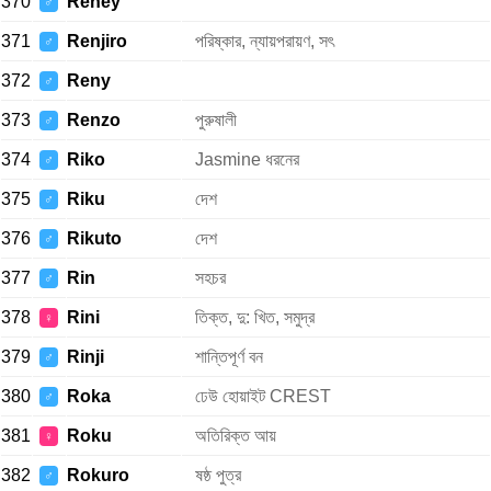
370
Reney
♂
371
Renjiro
পরিষ্কার, ন্যায়পরায়ণ, সৎ
♂
372
Reny
♂
373
Renzo
পুরুষালী
♂
374
Riko
Jasmine ধরনের
♂
375
Riku
দেশ
♂
376
Rikuto
দেশ
♂
377
Rin
সহচর
♂
378
Rini
তিক্ত, দু: খিত, সমুদ্র
♀
379
Rinji
শান্তিপূর্ণ বন
♂
380
Roka
ঢেউ হোয়াইট CREST
♂
381
Roku
অতিরিক্ত আয়
♀
382
Rokuro
ষষ্ঠ পুত্র
♂