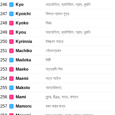
246
Kyo
সহযোগিতা, ক্যাপিটাল. গ্রাম, খুবানি
♂
247
Kyoichi
বিশুদ্ধ প্রথম পুত্র
♂
248
Kyoko
মিরর
♀
249
Kyou
সহযোগিতা, ক্যাপিটাল. গ্রাম, খুবানি
♀
250
Kyrinnia
উজ্জ্বল সহচর
♀
251
Machiko
সৌভাগ্যবান
♀
252
Madoka
মিষ্টি
♂
253
Maeko
সত্যবাদী শিশু
♀
254
Maemi
সত্য স্মাইল
♀
255
Makoto
আন্তরিকতা;
♂
256
Mami
সুন্দর, flax, সত্য, বাস্তব
♀
257
Mamoru
রক্ষা করার জন্য
♂