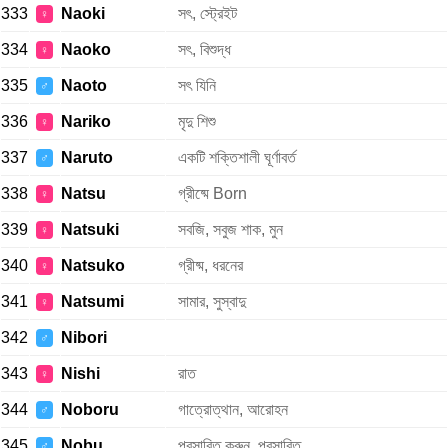
333
Naoki
সৎ, স্ট্রেইট
♀
334
Naoko
সৎ, বিশুদ্ধ
♀
335
Naoto
সৎ যিনি
♂
336
Nariko
মৃদু শিশু
♀
337
Naruto
একটি শক্তিশালী ঘূর্ণাবর্ত
♂
338
Natsu
গ্রীষ্মে Born
♀
339
Natsuki
সবজি, সবুজ শাক, মুন
♀
340
Natsuko
গ্রীষ্ম, ধরনের
♀
341
Natsumi
সামার, সুস্বাদু
♀
342
Nibori
♂
343
Nishi
রাত
♀
344
Noboru
গাত্রোত্থান, আরোহন
♂
345
Nobu
প্রসারিত করুন, প্রসারিত
♂