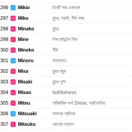
296
Mikio
তিনটি গাছ একসঙ্গে
♂
297
Miku
সুন্দর, স্কাই, দীর্ঘ সময়
♀
298
Minako
সুন্দর
♀
299
Mine
পিক মাউন্টেন শিশু
♀
300
Mineko
শীর্ষ
♀
301
Minoru
বাস্তবতা;
♂
302
Misa
সুন্দর ব্লুম
♀
303
Misaki
সুন্দর পুষ্প
♀
304
Misao
faithfulness
♀
305
Mitsu
পারিবারিক অর্থ Shine, প্রতিফলিত
♀
306
Mitsuaki
সাফল্য প্রতিভা
♂
307
Mitsuko
আলোর সন্তান
♀