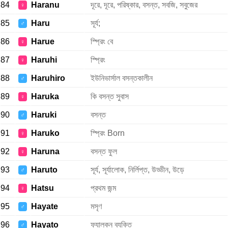
84
Haranu
দূরে, দূরে, পরিষ্কার, বসন্ত, সবজি, সবুজের
♀
85
Haru
সূর্য;
♂
86
Harue
স্প্রিং বে
♀
87
Haruhi
স্প্রিং
♀
88
Haruhiro
ইউনিভার্সাল বসন্তকালীন
♂
89
Haruka
কি বসন্ত সুবাস
♀
90
Haruki
বসন্ত
♂
91
Haruko
স্প্রিং Born
♀
92
Haruna
বসন্ত ফুল
♀
93
Haruto
সূর্য, সূর্যালোক, নির্লিপ্ত, উড্ডীন, উড়ে
♂
94
Hatsu
প্রথম জন্ম
♀
95
Hayate
মসৃণ
♂
96
Hayato
ফ্যালকন ব্যক্তি
♂