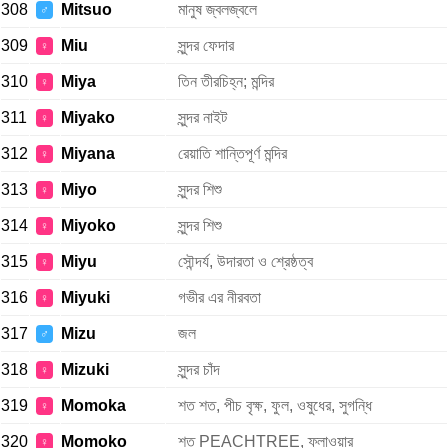
308
Mitsuo
মানুষ জ্বলজ্বলে
♂
309
Miu
সুন্দর ফেদার
♀
310
Miya
তিন তীরচিহ্ন; মন্দির
♀
311
Miyako
সুন্দর নাইট
♀
312
Miyana
রেয়াতি শান্তিপূর্ণ মন্দির
♀
313
Miyo
সুন্দর শিশু
♀
314
Miyoko
সুন্দর শিশু
♀
315
Miyu
সৌন্দর্য, উদারতা ও শ্রেষ্ঠত্ব
♀
316
Miyuki
গভীর এর নীরবতা
♀
317
Mizu
জল
♂
318
Mizuki
সুন্দর চাঁদ
♀
319
Momoka
শত শত, পীচ বৃক্ষ, ফুল, ওষুধের, সুগন্ধি
♀
320
Momoko
শত PEACHTREE, ফ্লাওয়ার
♀