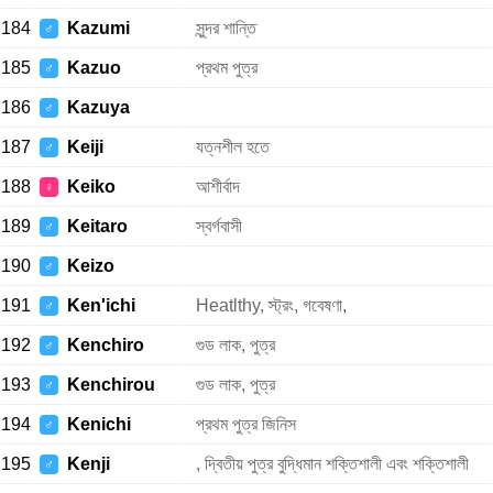
184
Kazumi
সুন্দর শান্তি
♂
185
Kazuo
প্রথম পুত্র
♂
186
Kazuya
♂
187
Keiji
যত্নশীল হতে
♂
188
Keiko
আশীর্বাদ
♀
189
Keitaro
স্বর্গবাসী
♂
190
Keizo
♂
191
Ken'ichi
Heatlthy, স্ট্রং, গবেষণা,
♂
192
Kenchiro
গুড লাক, পুত্র
♂
193
Kenchirou
গুড লাক, পুত্র
♂
194
Kenichi
প্রথম পুত্র জিনিস
♂
195
Kenji
, দ্বিতীয় পুত্র বুদ্ধিমান শক্তিশালী এবং শক্তিশালী
♂