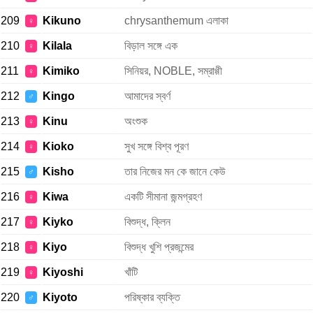
209
Kikuno
chrysanthemum এলাকা
♀
210
Kilala
বিড়াল সঙ্গে এক
♀
211
Kimiko
সিনিয়র, NOBLE, সম্রাগ্গী
♀
212
Kingo
আমাদের স্বর্ণ
♂
213
Kinu
অংশুক
♀
214
Kioko
সুখ সঙ্গে বিশ্ব পূরণ
♀
215
Kisho
তার নিজের মন কে জানে কেউ
♂
216
Kiwa
একটি সীমানা জন্মগ্রহণ
♀
217
Kiyko
বিশুদ্ধ, ক্লিন
♀
218
Kiyo
বিশুদ্ধ খুশি প্রজন্মের
♀
219
Kiyoshi
খাঁটি
♀
220
Kiyoto
পরিষ্কার ব্যক্তি
♂