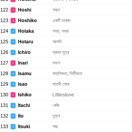
122
Hoshi
শক্ত
♀
123
Hoshiko
একটি তারকা
♀
124
Hotaka
শস্য, লম্বা
♂
125
Hotaru
আপনি
♂
126
Ichiro
প্রথম পুত্র
♂
127
Inari
সফল
♀
128
Isamu
সাহসিকতা, নির্ভীকতা
♂
129
Isao
সাহসী লোক
♂
130
Ishiko
Littlestone
♀
131
Itachi
বেজি
♂
132
Ito
তৃষ্ণা
♂
133
Itsuki
গাছ
♂