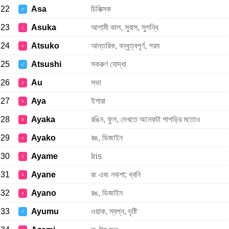
22
Asa
চিকিত্সক
♂
23
Asuka
আগামী কাল, সুবাস, সুগন্ধি
♀
24
Atsuko
আন্তরিক, বন্ধুত্বপূর্ণ, গরম
♀
25
Atsushi
সকরুণ যোদ্ধা
♂
26
Au
সভা
♀
27
Aya
ইশারা
♀
28
Ayaka
রঙিন, ফুল, দেখতে অনেকটা পাপড়ির মতোও
♀
29
Ayako
রঙ, ডিজাইন
♀
30
Ayame
Iris
♀
31
Ayane
রং এবং নকশা; ধ্বনি
♀
32
Ayano
রঙ, ডিজাইন
♀
33
Ayumu
ওয়াক, স্বপ্ন, দৃষ্টি
♂