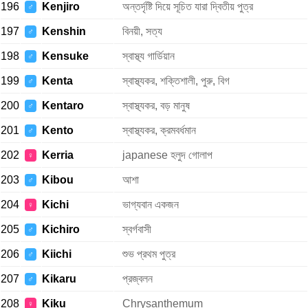
196
Kenjiro
অন্তর্দৃষ্টি দিয়ে সূচিত যারা দ্বিতীয় পুত্র
♂
197
Kenshin
বিনয়ী, সত্য
♂
198
Kensuke
স্বাস্থ্য গার্ডিয়ান
♂
199
Kenta
স্বাস্থ্যকর, শক্তিশালী, পুরু, বিগ
♂
200
Kentaro
স্বাস্থ্যকর, বড় মানুষ
♂
201
Kento
স্বাস্থ্যকর, ক্রমবর্ধমান
♂
202
Kerria
japanese হলুদ গোলাপ
♀
203
Kibou
আশা
♂
204
Kichi
ভাগ্যবান একজন
♀
205
Kichiro
স্বর্গবাসী
♂
206
Kiichi
শুভ প্রথম পুত্র
♂
207
Kikaru
প্রজ্বলন
♂
208
Kiku
Chrysanthemum
♀