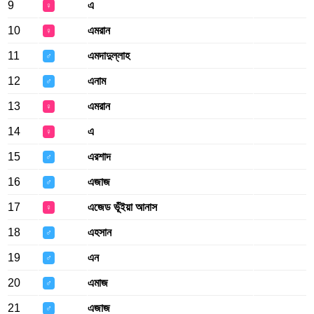
9
এ
♀
10
এমরান
♀
11
এমদাদুল্লাহ
♂
12
এনাম
♂
13
এমরান
♀
14
এ
♀
15
এরশাদ
♂
16
এজাজ
♂
17
এজেড ভূঁইয়া আনাস
♀
18
এহসান
♂
19
এন
♂
20
এমাজ
♂
21
এজাজ
♂