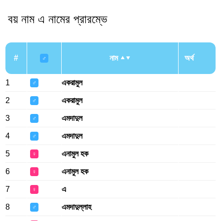
বয় নাম এ নামের প্রারম্ভে
#
নাম
অর্থ
♂
1
একরামুল
♂
2
একরামুল
♂
3
এমদাদুল
♂
4
এমদাদুল
♂
5
এনামুল হক
♀
6
এনামুল হক
♀
7
এ
♀
8
এমদাদুল্লাহ
♂