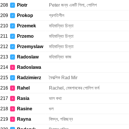
208
Piotr
Peter জন্য একটি শিলা, পোলিশ
♂
209
Prokop
প্রগতিশীল
♂
210
Przemek
মহিমান্বিত চিন্তা
♂
211
Przemo
মহিমান্বিত চিন্তা
♂
212
Przemyslaw
মহিমান্বিত চিন্তা
♂
213
Radoslaw
মহিমান্বিত কাজ
♂
214
Radoslawa
♀
215
Radzimierz
বৈকল্পিক Rad Mir
♂
216
Rahel
Rachel, মেষশাবকের পোলিশ ফর্ম
♀
217
Rasia
ভাল কথা
♀
218
Rasine
গুল
♀
219
Rayna
বিশুদ্ধ, পরিচ্ছন্ন
♀