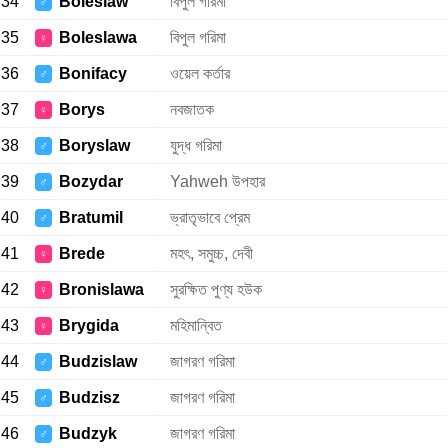
34
Boleslaw
বিপুল গরিমা
♂
35
Boleslawa
বিপুল গরিমা
♀
36
Bonifacy
ওয়েল কর্তার
♂
37
Borys
নবজাতক
♀
38
Boryslaw
যুদ্ধ গরিমা
♂
39
Bozydar
Yahweh উপহার
♂
40
Bratumil
ভ্রাতৃভাবে প্রেম
♂
41
Brede
মহৎ, সমুচ্চ, দেবী
♀
42
Bronislawa
সুরক্ষিত পুণ্য হউক
♀
43
Brygida
মহিমান্বিত
♀
44
Budzislaw
জাগরণ গরিমা
♂
45
Budzisz
জাগরণ গরিমা
♂
46
Budzyk
জাগরণ গরিমা
♂