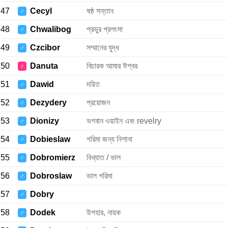
47
Cecyl
ষষ্ঠ সন্তান
♂
48
Chwalibog
প্রভুর প্রশংসা
♂
49
Czcibor
সম্মানের যুদ্ধ
♂
50
Danuta
বিচারক আমার ঈশ্বর
♀
51
Dawid
দয়িত
♂
52
Dezydery
প্রয়োজন
♂
53
Dionizy
ভগবান ওয়াইন এবং revelry
♂
54
Dobieslaw
গরিমা জন্য নিশানা
♂
55
Dobromierz
বিখ্যাত / ভাল
♂
56
Dobroslaw
ভাল গরিমা
♂
57
Dobry
♂
58
Dodek
উপহার, নায়ক
♂