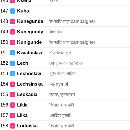
146
Ksena
বিদেশী
♀
147
Kuba
♂
148
Kunegunda
উপজাতি জন্য campaigner
♀
149
Kunegundy
রাজা নাম
♀
150
Kunigunde
উপজাতি জন্য campaigner
♀
151
Kwiatoslaw
মহিমান্বিত ফুল
♂
152
Lech
পোল্যান্ড এর প্রতিষ্ঠাতা
♂
153
Lechoslaw
পুণ্য হউক পোলিশ
♂
154
Lechsinska
কাঠ nymph
♀
155
Leokadia
ব্রাইট, জ্বলজ্বলে
♀
156
Likla
বিখ্যাত যুদ্ধ দাসী
♀
157
Lilka
ওয়ারিয়র কুমারী
♀
158
Lodoiska
বিখ্যাত যুদ্ধ দাসী
♀