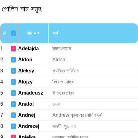
পোলিশ নাম সমূহ
#
নাম
অর্থ
♂
1
Adelajda
উচ্চবংশজাত
♀
2
Aldon
Aldon
♂
3
Aleksy
ওয়ারিয়র গার্ডিয়ান
♂
4
Alojzy
বিখ্যাত যোদ্ধা
♂
5
Amadeusz
ঈশ্বরের প্রেম
♂
6
Anatol
ভোর
♂
7
Andnej
Andrew পুরুষ এর পোলিশ ফর্ম
♂
8
Andrezej
সাহসী, শূর, এম
♂
9
Anielka
করুণাময়, সর্বাধিক দয়ালু
♀