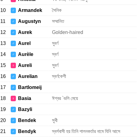
10
Armandek
সৈনিক
♂
11
Augustyn
সম্মানিত
♂
12
Aurek
Golden-haired
♂
13
Aurel
সুবর্ণ
♂
14
Aurèle
স্বর্ণ
♂
15
Aureli
সুবর্ণ
♀
16
Aurelian
স্বর্ণকেশী
♂
17
Bartlomeij
♂
18
Basia
ঈশ্বর `গুলি মেয়ে
♀
19
Bazyli
♂
20
Bendek
সুখী
♂
21
Bendyk
স্বর্গবাসী হয় তিনি পালনকর্তার নামে যিনি আসে
♂