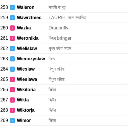
258
Waleron
সাহসী বা দৃঢ়
♂
259
Wawrztniec
LAUREL সঙ্গে সম্মানিত
♂
260
Wazka
Dragonfly-
♀
261
Weronikia
বিজয় bringer
♀
262
Wielislaw
পুণ্য হউক মহান
♂
263
Wienczyslaw
জিত
♂
264
Wieslaw
বিপুল গরিমা
♂
265
Wieslawa
বিপুল গরিমা
♀
266
Wikitoria
ভিক্টর
♀
267
Wikta
ভিক্টর
♀
268
Wiktorja
ভিক্টর
♀
269
Wimor
ভিক্টর
♂