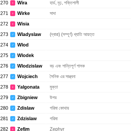
270
Wira
হার্ড, দৃঢ়, শক্তিশালী
♀
271
Wirke
সাদা
♀
272
Wisia
♀
273
Wladyslaw
(দ্বারা) (সম্পূর্ণ) খ্যাতি আয়ত্ত
♂
274
Wlod
♂
275
Wlodek
♂
276
Wlodzislaw
বড় এবং শান্তিপূর্ণ শাসক
♂
277
Wojciech
সৈনিক এর সান্ত্বনা
♂
278
Yalgonata
মুক্তা
♀
279
Zbigniew
উপর
♂
280
Zdislaw
গরিমা কোথায়
♂
281
Zdzislaw
গরিমা
♂
282
Zefjm
Zephyr
♀