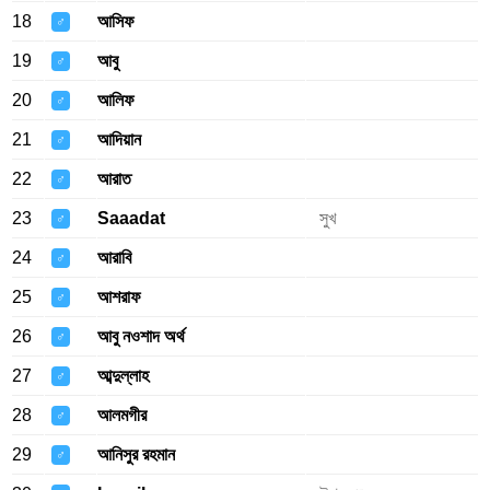
18
আসিফ
♂
19
আবু
♂
20
আলিফ
♂
21
আদিয়ান
♂
22
আরাত
♂
23
Saaadat
সুখ
♂
24
আরাবি
♂
25
আশরাফ
♂
26
আবু নওশাদ অর্থ
♂
27
আব্দুল্লাহ
♂
28
আলমগীর
♂
29
আনিসুর রহমান
♂