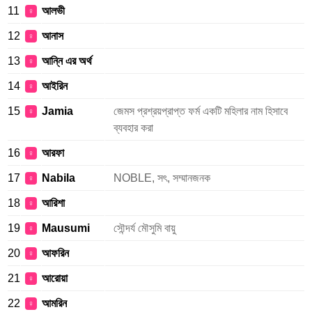
11
আলভী
♀
12
আনাস
♀
13
আন্নি এর অর্থ
♀
14
আইরিন
♀
15
Jamia
জেমস প্রশ্রয়প্রাপ্ত ফর্ম একটি মহিলার নাম হিসাবে
♀
ব্যবহার করা
16
আরফা
♀
17
Nabila
NOBLE, সৎ, সম্মানজনক
♀
18
আরিশা
♀
19
Mausumi
সৌন্দর্য মৌসুমি বায়ু
♀
20
আফরিন
♀
21
আরোয়া
♀
22
আমরিন
♀