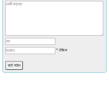
* ঐচ্ছিক