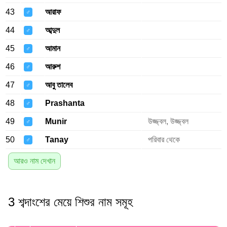
43
আরাফ
♂
44
আব্দুল
♂
45
আমান
♂
46
আরুশ
♂
47
আবু তালেব
♂
48
Prashanta
♂
49
Munir
উজ্জ্বল, উজ্জ্বল
♂
50
Tanay
পরিবার থেকে
♂
আরও নাম দেখান
3 শব্দাংশের মেয়ে শিশুর নাম সমূহ