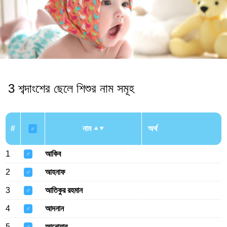
3 শব্দাংশের ছেলে শিশুর নাম সমূহ
#
নাম
অর্থ
♂
1
আকিব
♂
2
আহনাফ
♂
3
আতিকুর রহমান
♂
4
আদনান
♂
5
আনোয়ার