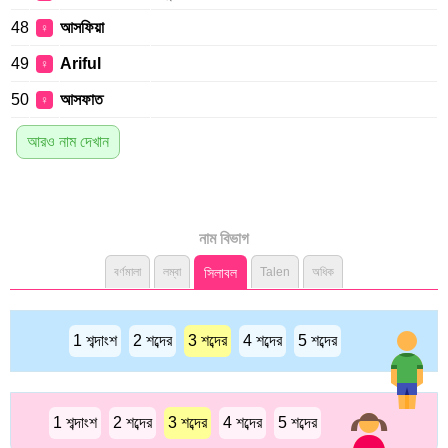
48
আসফিয়া
♀
49
Ariful
♀
50
আসফাত
♀
আরও নাম দেখান
নাম বিভাগ
বর্ণমালা
লম্বা
সিলাবল
Talen
অধিক
1 শব্দাংশ
2 শব্দের
3 শব্দের
4 শব্দের
5 শব্দের
1 শব্দাংশ
2 শব্দের
3 শব্দের
4 শব্দের
5 শব্দের