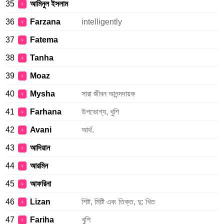
35
আমিনুল ইসলাম
♀
36
Farzana
intelligently
♀
37
Fatema
♀
38
Tanha
♀
39
Moaz
♀
40
Mysha
সারা জীবন আনন্দদায়ক
♀
41
Farhana
উপভোগ্য, খুশি
♀
42
Avani
আর্থ.
♀
43
আদিয়ান
♀
44
আরমিন
♀
45
আফরিনা
♀
46
Lizan
শিষ্ট, মিষ্টি এবং তিক্ত, দু: খিত
♀
47
Fariha
খুশি
♀