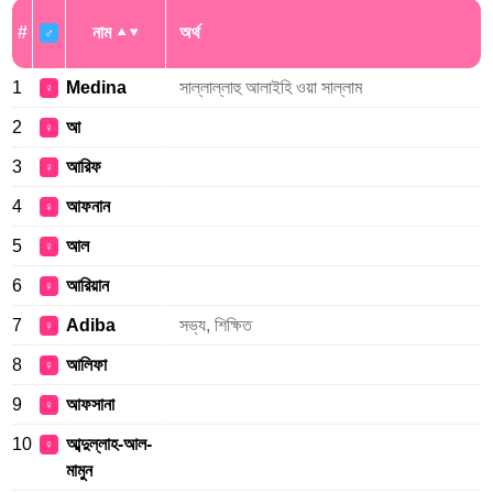
#
নাম
অর্থ
♂
1
Medina
সাল্লাল্লাহু আলাইহি ওয়া সাল্লাম
♀
2
আ
♀
3
আরিফ
♀
4
আফনান
♀
5
আল
♀
6
আরিয়ান
♀
7
Adiba
সভ্য, শিক্ষিত
♀
8
আলিফা
♀
9
আফসানা
♀
10
আব্দুল্লাহ-আল-
♀
মামুন