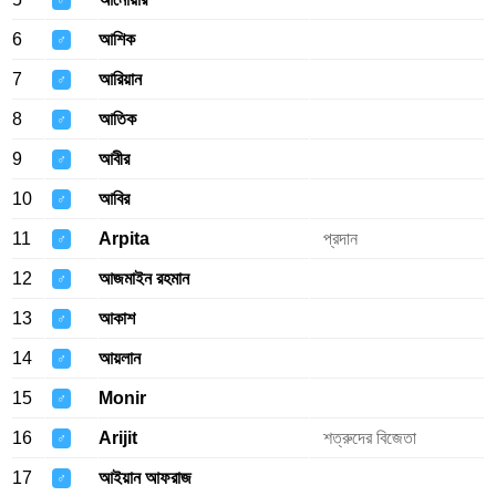
♂
6
আশিক
♂
7
আরিয়ান
♂
8
আতিক
♂
9
আবীর
♂
10
আবির
♂
11
Arpita
প্রদান
♂
12
আজমাইন রহমান
♂
13
আকাশ
♂
14
আয়লান
♂
15
Monir
♂
16
Arijit
শত্রুদের বিজেতা
♂
17
আইয়ান আফরাজ
♂