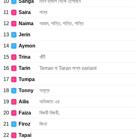
10
Sanga
তিনি ভ্যালি থেকে এসেছেন
♂
11
Saira
পান্থ
♀
12
Naima
আরাম, শান্তি, শান্তি, শান্তি
♀
13
Jerin
♂
14
Aymon
♂
15
Trina
খাঁটি
♀
16
Tarin
Terran বা Taran মধ্যে variant
♀
17
Tumpa
♀
18
Tonny
অমূল্য
♂
19
Ailis
অভিজাত এর
♀
20
Faiza
বিজয়ী বিজয়ী,
♀
21
Firoz
জিতা
♂
22
Tapai
♀