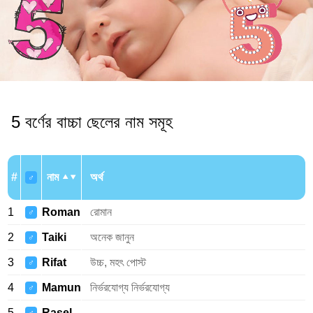
5 বর্ণের বাচ্চা ছেলের নাম সমূহ
#
নাম
অর্থ
♂
1
Roman
রোমান
♂
2
Taiki
অনেক জানুন
♂
3
Rifat
উচ্চ, মহৎ পোস্ট
♂
4
Mamun
নির্ভরযোগ্য নির্ভরযোগ্য
♂
5
Rasel