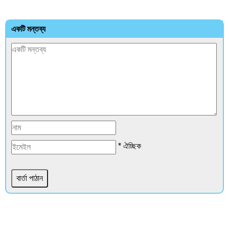
একটি মন্তব্য
* ঐচ্ছিক