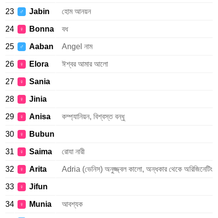
23
Jabin
হোম আনয়ন
♂
24
Bonna
বধ
♀
25
Aaban
Angel নাম
♂
26
Elora
ঈশ্বর আমার আলো
♀
27
Sania
♀
28
Jinia
♀
29
Anisa
কম্প্যানিয়ন, বিশ্বস্ত বন্ধু
♀
30
Bubun
♀
31
Saima
রোযা নারী
♀
32
Arita
Adria (ভেনিস) অনুজ্জ্বল কালো, অন্ধকার থেকে অরিজিনেটিং
♀
33
Jifun
♀
34
Munia
আবশ্যক
♀