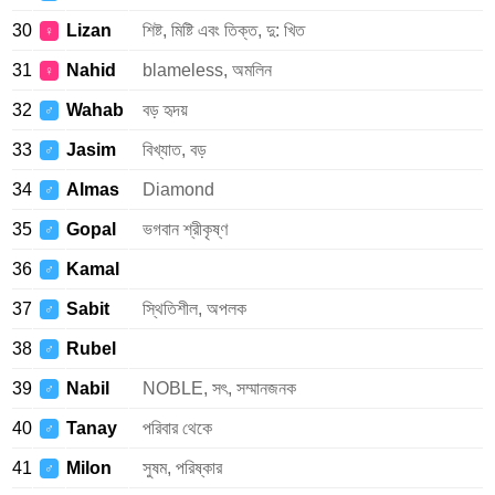
30
Lizan
শিষ্ট, মিষ্টি এবং তিক্ত, দু: খিত
♀
31
Nahid
blameless, অমলিন
♀
32
Wahab
বড় হৃদয়
♂
33
Jasim
বিখ্যাত, বড়
♂
34
Almas
Diamond
♂
35
Gopal
ভগবান শ্রীকৃষ্ণ
♂
36
Kamal
♂
37
Sabit
স্থিতিশীল, অপলক
♂
38
Rubel
♂
39
Nabil
NOBLE, সৎ, সম্মানজনক
♂
40
Tanay
পরিবার থেকে
♂
41
Milon
সুষম, পরিষ্কার
♂