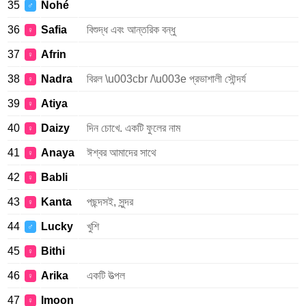
35
Nohé
♂
36
Safia
বিশুদ্ধ এবং আন্তরিক বন্ধু
♀
37
Afrin
♀
38
Nadra
বিরল \u003cbr /\u003e প্রভাশালী সৌন্দর্য
♀
39
Atiya
♀
40
Daizy
দিন চোখে. একটি ফুলের নাম
♀
41
Anaya
ঈশ্বর আমাদের সাথে
♀
42
Babli
♀
43
Kanta
পছন্দসই, সুন্দর
♀
44
Lucky
খুশি
♂
45
Bithi
♀
46
Arika
একটি উত্পল
♀
47
Imoon
♀