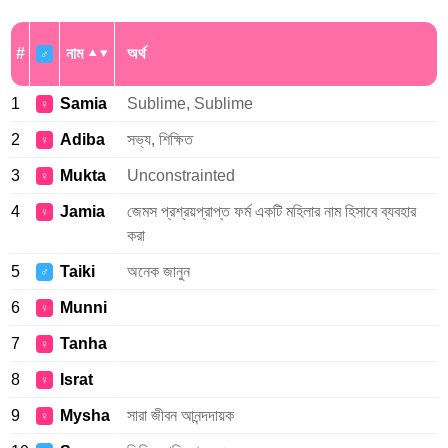
#
নাম
অর্থ
♂
1
Samia
Sublime, Sublime
♀
2
Adiba
সভ্য, শিক্ষিত
♀
3
Mukta
Unconstrainted
♀
4
Jamia
জেমস প্রশ্রয়প্রাপ্ত ফর্ম একটি মহিলার নাম হিসাবে ব্যবহার
♀
করা
5
Taiki
অনেক জানুন
♂
6
Munni
♀
7
Tanha
♀
8
Israt
♀
9
Mysha
সারা জীবন আনন্দদায়ক
♀