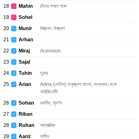
18
Mahin
চাঁদের সম্মান সঙ্গে
♀
19
Sohel
♀
20
Munir
উজ্জ্বল, উজ্জ্বল
♂
21
Arhan
♂
22
Miraj
Acension
♂
23
Sajal
♂
24
Tuhin
তুষার
♂
25
Arian
Adria (ভেনিস) অনুজ্জ্বল কালো, অন্ধকার থেকে
♂
অরিজিনেটিং
26
Sohan
কমনীয়, সুদর্শন
♂
27
Riban
♂
28
Ruhan
আধ্যাত্মিক
♂
29
Aariz
শালীন
♂