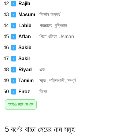
42
Rajib
♂
43
Masum
নির্দোষ অব্যর্থ
♂
44
Labib
প্রজ্ঞাময়, বুদ্ধিমান
♂
45
Affan
পিতা খলিফা Usman
♂
46
Sakib
♂
47
Sakil
♂
48
Riyad
এবং
♂
49
Tamim
স্ট্রং, শক্তিশালী, সম্পূর্ণ
♂
50
Firoz
জিতা
♂
আরও নাম দেখান
5 বর্ণের বাচ্চা মেয়ের নাম সমূহ