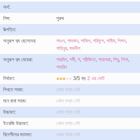
অর্থ:
লিঙ্গ:
পুরুষ
উত্পত্তি:
অনুরূপ শব্দ ছেলেদের:
শাওন
,
শাদমান
,
শাকিল
,
শরিফুল
,
শামীম
,
শিপন
,
শাহিনুর
,
শুভদীপ
অনুরূপ শব্দ মেয়েরা:
শারমিন
,
শর্মী
,
শ
,
শ্রীজিতা
,
শাহানারা
,
শিমু
,
শিপা
,
শাহরিন
নির্ধারণ:
3/5 বড়
2 এর ভোট
লিখতে সহজ:
কোন তথ্য নেই
মনে রাখা সহজ:
কোন তথ্য নেই
উচ্চারণ:
কোন তথ্য নেই
ইংরেজি উচ্চারণ:
কোন তথ্য নেই
বিদেশীদের মতামত:
কোন তথ্য নেই