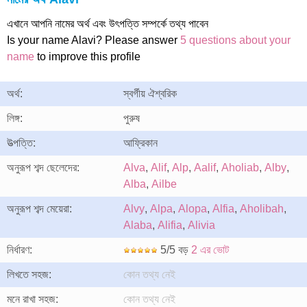
এখানে আপনি নামের অর্থ এবং উৎপত্তি সম্পর্কে তথ্য পাবেন
Is your name Alavi? Please answer
5 questions about your
name
to improve this profile
অর্থ:
স্বর্গীয় ঐশ্বরিক
লিঙ্গ:
পুরুষ
উত্পত্তি:
আফ্রিকান
অনুরূপ শব্দ ছেলেদের:
Alva
,
Alif
,
Alp
,
Aalif
,
Aholiab
,
Alby
,
Alba
,
Ailbe
অনুরূপ শব্দ মেয়েরা:
Alvy
,
Alpa
,
Alopa
,
Alfia
,
Aholibah
,
Alaba
,
Alifia
,
Alivia
নির্ধারণ:
5/5 বড়
2 এর ভোট
লিখতে সহজ:
কোন তথ্য নেই
মনে রাখা সহজ:
কোন তথ্য নেই