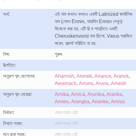
অর্থ:
এই নাম কখনও কখনও একটি Latinized জার্মানিক
নাম (যেমন Ermin, আরমিন Ermin দেখুন)
বিবেচনা করা হয়. এটি 9 ম শতাব্দিতে একটি
Cheruskenvorst নাম ছিলো. Varus পরাজিত
করেন. তাত্পর্য পরিচিত না হয়.
লিঙ্গ:
পুরুষ
উত্পত্তি:
অনুরূপ শব্দ ছেলেদের:
Aharnish
,
Aronek
,
Ariance
,
Aranck
,
Awarnach
,
Arruns
,
Aruns
,
Arnesh
অনুরূপ শব্দ মেয়েরা:
Arnika
,
Arnica
,
Arunika
,
Aranka
,
Armes
,
Arangka
,
Arianke
,
Arnisa
নির্ধারণ:
কোন তথ্য নেই
লিখতে সহজ:
কোন তথ্য নেই
মনে রাখা সহজ:
কোন তথ্য নেই