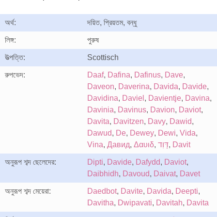
অর্থ:
দয়িত, প্রিয়তম, বন্ধু
লিঙ্গ:
পুরুষ
উত্পত্তি:
Scottisch
রুপভেদ:
Daaf
,
Dafina
,
Dafinus
,
Dave
,
Daveon
,
Daverina
,
Davida
,
Davide
,
Davidina
,
Daviel
,
Davientje
,
Davina
,
Davinia
,
Davinus
,
Davion
,
Daviot
,
Davita
,
Davitzen
,
Davy
,
Dawid
,
Dawud
,
De
,
Dewey
,
Dewi
,
Vida
,
Vina
,
Давид
,
Δαυιδ
,
דָּוִד
,
Davit
অনুরূপ শব্দ ছেলেদের:
Dipti
,
Davide
,
Dafydd
,
Daviot
,
Daibhidh
,
Davoud
,
Daivat
,
Davet
অনুরূপ শব্দ মেয়েরা:
Daedbot
,
Davite
,
Davida
,
Deepti
,
Davitha
,
Dwipavati
,
Davitah
,
Davita