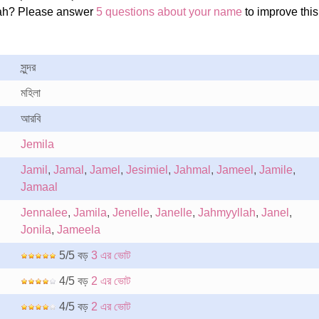
ah? Please answer
5 questions about your name
to improve this
সুন্দর
মহিলা
আরবি
Jemila
Jamil
,
Jamal
,
Jamel
,
Jesimiel
,
Jahmal
,
Jameel
,
Jamile
,
Jamaal
Jennalee
,
Jamila
,
Jenelle
,
Janelle
,
Jahmyyllah
,
Janel
,
Jonila
,
Jameela
5/5 বড়
3 এর ভোট
4/5 বড়
2 এর ভোট
4/5 বড়
2 এর ভোট