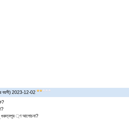
র বয়সী) 2023-12-02
কি?
কী?
ছু গুরুত্বপূর ্ণ আলোচনা?