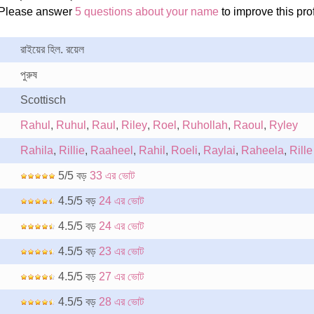
 Please answer
5 questions about your name
to improve this prof
রাইয়ের হিল. রয়েল
পুরুষ
Scottisch
Rahul
,
Ruhul
,
Raul
,
Riley
,
Roel
,
Ruhollah
,
Raoul
,
Ryley
Rahila
,
Rillie
,
Raaheel
,
Rahil
,
Roeli
,
Raylai
,
Raheela
,
Rille
5/5 বড়
33 এর ভোট
4.5/5 বড়
24 এর ভোট
4.5/5 বড়
24 এর ভোট
4.5/5 বড়
23 এর ভোট
4.5/5 বড়
27 এর ভোট
4.5/5 বড়
28 এর ভোট