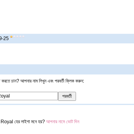
9-25
 করতে চান? আপনার নাম লিখুন এবং পরবর্তী ক্লিক করুন:
Royal হের লাইগা মনে হয়?
আপনার নামে ভোট দিন