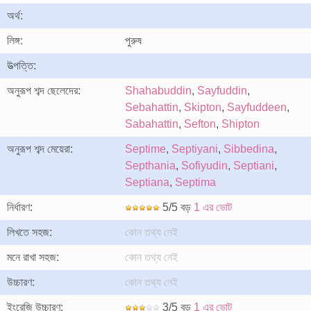
অর্থ:
লিঙ্গ:
পুরুষ
উত্পত্তি:
অনুরূপ শব্দ ছেলেদের:
Shahabuddin
,
Sayfuddin
,
Sebahattin
,
Skipton
,
Sayfuddeen
,
Sabahattin
,
Sefton
,
Shipton
অনুরূপ শব্দ মেয়েরা:
Septime
,
Septiyani
,
Sibbedina
,
Septhania
,
Sofiyudin
,
Septiani
,
Septiana
,
Septima
নির্ধারণ:
5/5 বড়
1 এর ভোট
লিখতে সহজ:
কোন তথ্য নেই
মনে রাখা সহজ:
কোন তথ্য নেই
উচ্চারণ:
কোন তথ্য নেই
ইংরেজি উচ্চারণ:
3/5 বড়
1 এর ভোট